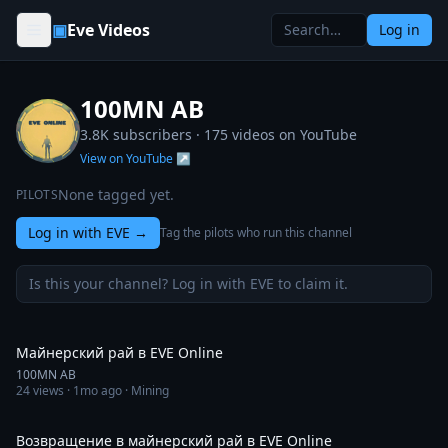
Skip to content
▣
Eve Videos
Log in
100MN AB
3.8K subscribers ·
175
videos on YouTube
View on YouTube ↗
None tagged yet.
PILOTS
Log in with EVE
→
Tag the pilots who run this channel
Is this your channel? Log in with EVE to claim it.
36:47
Майнерский рай в EVE Online
100MN AB
24
views ·
1mo ago
· Mining
1:58:17
Возвращение в майнерский рай в EVE Online