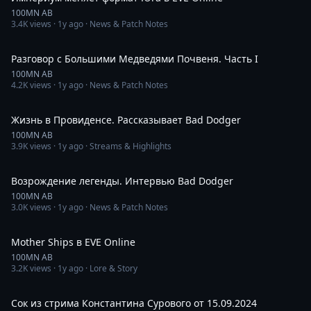
100MN AB
3.4K
views ·
1y ago
· News & Patch Notes
37:02
Разговор с Большими Медведями Почвеня. Часть I
100MN AB
4.2K
views ·
1y ago
· News & Patch Notes
24:34
Жизнь в Провиденсе. Рассказывает Bad Dodger
100MN AB
3.9K
views ·
1y ago
· Streams & Highlights
23:11
Возрождение легенды. Интервью Bad Dodger
100MN AB
3.0K
views ·
1y ago
· News & Patch Notes
12:19
Mother Ships в EVE Online
100MN AB
3.2K
views ·
1y ago
· Lore & Story
3:36
Сок из стрима Константина Сурового от 15.09.2024