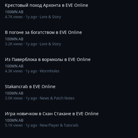
Крестовый поход Архонта в EVE Online
100MN AB
4.7K
views ·
1y ago
· Lore & Story
25:05
В погоне за богатством в EVE Online
100MN AB
3.2K
views ·
1y ago
· Lore & Story
54:53
Из Паверблока в вормхолы в EVE Online
100MN AB
4.3K
views ·
1y ago
· Wormholes
11:27
Stakancrab в EVE Online
100MN AB
3.0K
views ·
1y ago
· News & Patch Notes
1:23:53
Игра новичком в Скан Стакане в EVE Online
100MN AB
5.1K
views ·
1y ago
· New Player & Tutorials
38:56