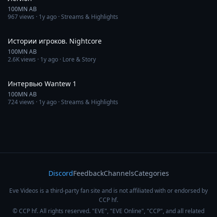
100MN AB
967
views ·
1y ago
· Streams & Highlights
1:17:48
Истории игроков. Nightcore
100MN AB
2.6K
views ·
1y ago
· Lore & Story
41:15
Интервью Wantew 1
100MN AB
724
views ·
1y ago
· Streams & Highlights
Discord
Feedback
Channels
Categories
Eve Videos is a third-party fan site and is not affiliated with or endorsed by
CCP hf.
© CCP hf. All rights reserved. "EVE", "EVE Online", "CCP", and all related