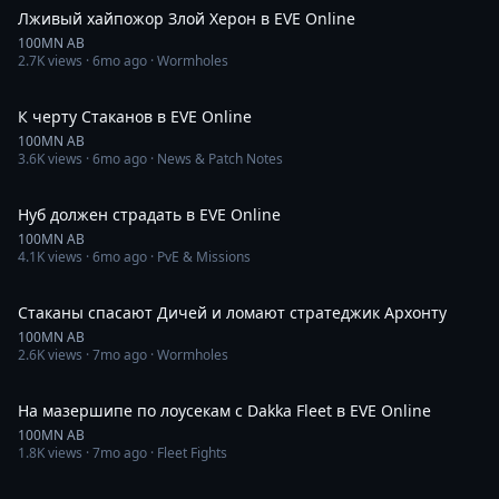
Лживый хайпожор Злой Херон в EVE Online
100MN AB
2.7K
views ·
6mo ago
· Wormholes
2:57
К черту Стаканов в EVE Online
100MN AB
3.6K
views ·
6mo ago
· News & Patch Notes
33:10
Нуб должен страдать в EVE Online
100MN AB
4.1K
views ·
6mo ago
· PvE & Missions
1:29
Стаканы спасают Дичей и ломают стратеджик Архонту
100MN AB
2.6K
views ·
7mo ago
· Wormholes
2:55
На мазершипе по лоусекам с Dakka Fleet в EVE Online
100MN AB
1.8K
views ·
7mo ago
· Fleet Fights
3:14:28