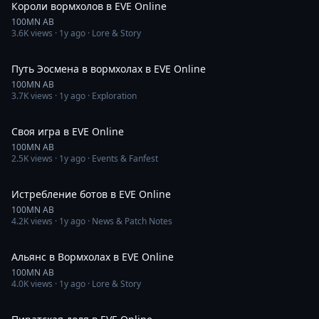
Короли вормхолов в EVE Online
100MN AB
3.6K
views ·
1y ago
· Lore & Story
33:41
Путь Эосмена в вормхолах в EVE Online
100MN AB
3.7K
views ·
1y ago
· Exploration
29:34
Своя игра в EVE Online
100MN AB
2.5K
views ·
1y ago
· Events & Fanfest
53:17
Истребление ботов в EVE Online
100MN AB
4.2K
views ·
1y ago
· News & Patch Notes
34:56
Альянс в Вормхолах в EVE Online
100MN AB
4.0K
views ·
1y ago
· Lore & Story
17:01