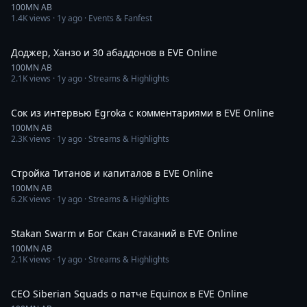
100MN AB
1.4K
views ·
1y ago
· Events & Fanfest
8:55
Доджер, Ханзо и 30 абаддонов в EVE Online
100MN AB
2.1K
views ·
1y ago
· Streams & Highlights
16:47
Сок из интервью Egrokа с комментариями в EVE Online
100MN AB
2.3K
views ·
1y ago
· Streams & Highlights
9:25
Cтройка Титанов и капиталов в EVE Online
100MN AB
6.2K
views ·
1y ago
· Streams & Highlights
14:30
Stakan Swarm и Бог Скан Стаканий в EVE Online
100MN AB
2.1K
views ·
1y ago
· Streams & Highlights
8:26
CEO Siberian Squads о патче Equinox в EVE Online