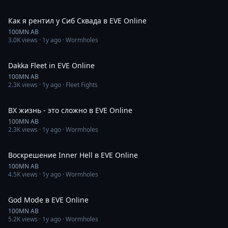
44:45
Как я рентил у Сиб Сквада в EVE Online
100MN AB
3.0K
views ·
1y ago
· Wormholes
33:05
Dakka Fleet in EVE Online
100MN AB
2.3K
views ·
1y ago
· Fleet Fights
11:14
ВХ жизнь - это сложно в EVE Online
100MN AB
2.3K
views ·
1y ago
· Wormholes
31:45
Воскрешение Inner Hell в EVE Online
100MN AB
4.5K
views ·
1y ago
· Wormholes
1:28:18
God Mode в EVE Online
100MN AB
5.2K
views ·
1y ago
· Wormholes