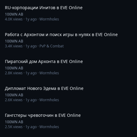
RU-корпорации Инитов в EVE Online
100MN AB
4.0K
views ·
1y ago
· Wormholes
1:06:01
Работа с Архонтом и поиск игры в нулях в EVE Online
100MN AB
3.4K
views ·
1y ago
· PvP & Combat
1:09:03
Пиратский дом Архонта в EVE Online
100MN AB
2.8K
views ·
1y ago
· Wormholes
47:22
Дипломат Нового Эдема в EVE Online
100MN AB
2.6K
views ·
1y ago
· Wormholes
54:36
Гангстеры чревоточин в EVE Online
100MN AB
2.5K
views ·
1y ago
· Wormholes
43:06