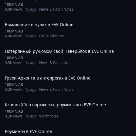
100MN AB
8.0K
views ·
1y ago
· News & Patch Notes
46:04
Выживание в нулях в EVE Online
100MN AB
4.0K
views ·
1y ago
· PvE & Missions
33:37
Потерянный ру-комом свой Паверблок в EVE Online
100MN AB
3.5K
views ·
1y ago
· News & Patch Notes
27:08
Грехи Архонта в ангелрегах в EVE Online
100MN AB
3.2K
views ·
1y ago
· News & Patch Notes
59:25
Kromm XIV о вормхолах, роумингах в EVE Online
100MN AB
3.2K
views ·
1y ago
· Wormholes
5:38
Роуминги в EVE Online