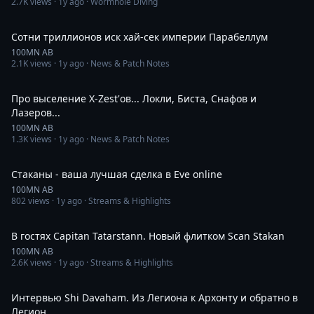
2.7K
views ·
1y ago
· Wormhole Diving
38:29
Сотни триллионов иск хай-сек империи Парабеллум
100MN AB
2.1K
views ·
1y ago
· News & Patch Notes
17:07
Про выселение X-Zest'ов... Локли, Биста, Снафов и
Лазеров...
100MN AB
1.3K
views ·
1y ago
· News & Patch Notes
1:08
Стаканы - ваша лучшая сделка в Eve online
100MN AB
802
views ·
1y ago
· Streams & Highlights
34:11
В гостях Capitan Tatarstann. Новый флитком Scan Stakan
100MN AB
2.6K
views ·
1y ago
· Streams & Highlights
25:51
Интервью Shi Davaham. Из Легиона к Архонту и обратно в
Легион