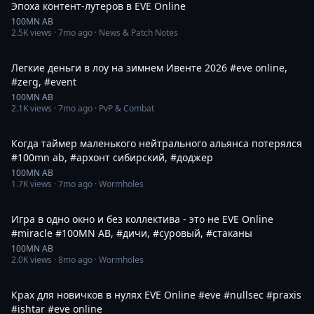
Эпоха контент-лутеров в EVE Online
100MN AB
2.5K
views ·
7mo ago
· News & Patch Notes
2:12
Легкие деньги в лоу на зимнем Ивенте 2026 #eve online,
#zerg, #event
100MN AB
2.1K
views ·
7mo ago
· PvP & Combat
1:02
Когда таймер маленького нейтрального альянса потерялся
#100mn ab, #архонт сибирский, #доджер
100MN AB
1.7K
views ·
7mo ago
· Wormholes
1:50
Игра в одно окно и без коллектива - это не EVE Online
#miracle #100MN AB, #дичи, #cуровый, #стаканы
100MN AB
2.0K
views ·
8mo ago
· Wormholes
3:00
Крах для новичков в нулях EVE Online #eve #nullsec #praxis
#ishtar #eve online