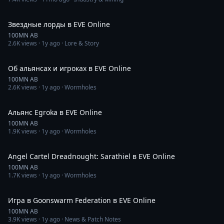
56:39
Звездные лорды в EVE Online
100MN AB
2.6K
views ·
1y ago
· Lore & Story
58:31
Об альянсах и игроках в EVE Online
100MN AB
2.6K
views ·
1y ago
· Wormholes
10:51
Альянс Egroka в EVE Online
100MN AB
1.9K
views ·
1y ago
· Wormholes
8:44
Angel Cartel Dreadnought: Sarathiel в EVE Online
100MN AB
1.7K
views ·
1y ago
· Wormholes
1:04:24
Игра в Goonswarm Federation в EVE Online
100MN AB
3.9K
views ·
1y ago
· News & Patch Notes