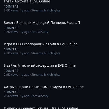
Пугач Архонта в EVE Online
100MN AB
3.0K
views ·
1y ago
· Streams & Highlights
40:19
Золото Больших Медведей Почвеня. Часть II
100MN AB
3.2K
views ·
1y ago
· Lore & Story
56:19
Игра в CEO корпорации с нуля в EVE Online
100MN AB
4.1K
views ·
1y ago
· Streams & Highlights
14:04
Идейный честный лидершип в EVE Online
100MN AB
2.9K
views ·
1y ago
· Streams & Highlights
4:35
Хитрые парни против Империума в EVE Online
100MN AB
2.5K
views ·
1y ago
· Lore & Story
4:47
Империум меняет формат Юга в EVE Online