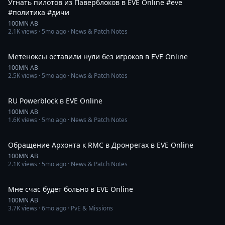
Угнать пилотов из Паверблоков в EVE Online #eve
#политика #дичи
100MN AB
2.1K
views ·
5mo ago
· News & Patch Notes
3:00
Метеноксы оставили нули без игроков в EVE Online
100MN AB
2.5K
views ·
5mo ago
· News & Patch Notes
3:00
RU Powerblock в EVE Online
100MN AB
1.6K
views ·
5mo ago
· News & Patch Notes
2:56
Обращение Архонта к RMC в Дронрегах в EVE Online
100MN AB
2.1K
views ·
5mo ago
· News & Patch Notes
1:24
Мне счас будет больно в EVE Online
100MN AB
3.7K
views ·
6mo ago
· PvE & Missions
2:14