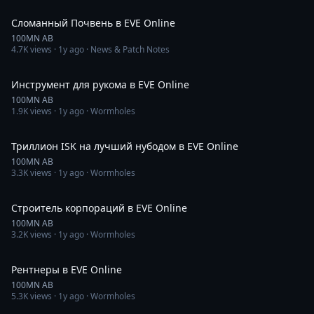
37:43
Сломанный Почвень в EVE Online
100MN AB
4.7K
views ·
1y ago
· News & Patch Notes
30:23
Инструмент для рукома в EVE Online
100MN AB
1.9K
views ·
1y ago
· Wormholes
56:56
Триллион ISK на лучший нубодом в EVE Online
100MN AB
3.3K
views ·
1y ago
· Wormholes
1:05:05
Строитель корпораций в EVE Online
100MN AB
3.2K
views ·
1y ago
· Wormholes
57:51
Рентнеры в EVE Online
100MN AB
5.3K
views ·
1y ago
· Wormholes
50:01