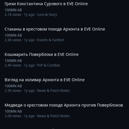
Грехи Константина Сурового в EVE Online
100MN AB
2.1K
views ·
1y ago
· Lore & Story
6:48
Стаканы в крестовом походе Архонта в EVE Online
100MN AB
2.3K
views ·
1y ago
· Events & Fanfest
18:31
Кошмарить Поверблоки в EVE Online
100MN AB
2.4K
views ·
1y ago
· PvP & Combat
11:50
Взгляд на холивар Архонта в EVE Online
100MN AB
2.3K
views ·
1y ago
· News & Patch Notes
8:49
Медведи о крестовом походе Архонта против Поверблоков
100MN AB
2.0K
views ·
1y ago
· News & Patch Notes
19:08