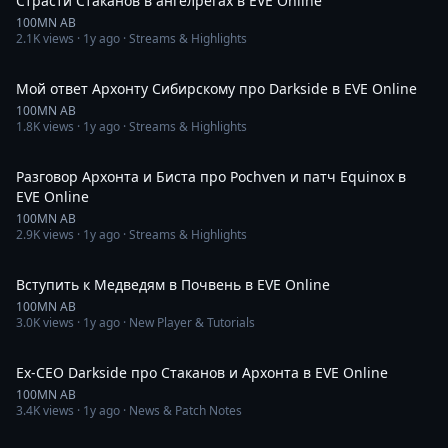
Страсти Стаканов в ангелрегах в EVE Online
100MN AB
2.1K
views ·
1y ago
· Streams & Highlights
3:25
Мой ответ Архонту Сибирскому про Darkside в EVE Online
100MN AB
1.8K
views ·
1y ago
· Streams & Highlights
8:54
Разговор Архонтa и Биста про Pochven и патч Equinox в
EVE Online
100MN AB
2.9K
views ·
1y ago
· Streams & Highlights
25:02
Вступить к Медведям в Почвень в EVE Online
100MN AB
3.0K
views ·
1y ago
· New Player & Tutorials
14:08
Ex-CEO Darkside про Стаканов и Архонта в EVE Online
100MN AB
3.4K
views ·
1y ago
· News & Patch Notes
5:18