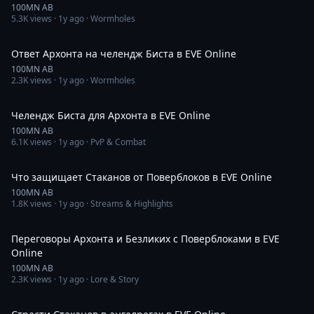
100MN AB
5.3K
views ·
1y ago
· Wormholes
5:04
Ответ Архонта на челендж Биста в EVE Online
100MN AB
2.3K
views ·
1y ago
· Wormholes
30:53
Челендж Биста для Архонта в EVE Online
100MN AB
6.1K
views ·
1y ago
· PvP & Combat
2:22
Что защищает Стаканов от Поверблоков в EVE Online
100MN AB
1.8K
views ·
1y ago
· Streams & Highlights
6:18
Переговоры Архонта и Безликих с Поверблоками в EVE
Online
100MN AB
2.3K
views ·
1y ago
· Lore & Story
6:28