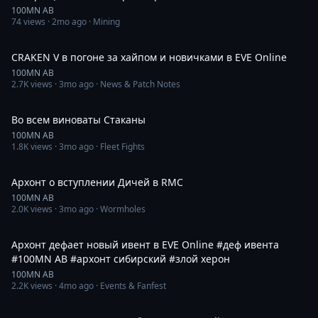
100MN AB
74
views ·
2mo ago
· Mining
1:02:25
CRAKEN V в погоне за хайпом и новичками в EVE Online
100MN AB
2.7K
views ·
3mo ago
· News & Patch Notes
1:30
Во всем виноваты Стаканы
100MN AB
1.8K
views ·
3mo ago
· Fleet Fights
2:59
Архонт о вступлении Дичей в RMC
100MN AB
2.0K
views ·
3mo ago
· Wormholes
2:15
Архонт дефает новый ивент в EVE Online #деф ивента
#100MN AB #aрхонт сибирский #злой херон
100MN AB
2.2K
views ·
4mo ago
· Events & Fanfest
2:11