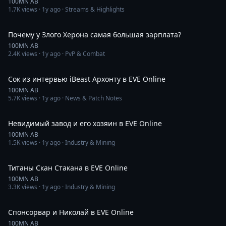
100MN AB
1.7K
views ·
1y ago
· Streams & Highlights
15:19
Почему у Злого Херона самая большая зарплата?
100MN AB
2.4K
views ·
1y ago
· PvP & Combat
13:14
Сок из интервью iBeast Aрхонту в EVE Online
100MN AB
5.7K
views ·
1y ago
· News & Patch Notes
1:30
Невидимый завод и его хозяин в EVE Online
100MN AB
1.5K
views ·
1y ago
· Industry & Mining
13:56
Титаны Скан Стакана в EVE Online
100MN AB
3.3K
views ·
1y ago
· Industry & Mining
5:06
Спонсорвар и Николай в EVE Online
100MN AB