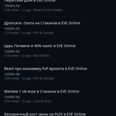
Пиратская доля в EVE Online
100MN AB
2.9K
views ·
1y ago
· News & Patch Notes
16:01
Дропсиги. Охота на Стаканов в EVE Online
100MN AB
5.1K
views ·
1y ago
· PvP & Combat
25:45
Царь Почвеня и 40% налог в EVE Online
100MN AB
4.1K
views ·
1y ago
· Wormholes
8:14
Beast про экономику PvP Архонта в EVE Online
100MN AB
3.4K
views ·
1y ago
· PvP & Combat
19:43
Wantew 1 об игре в Стаканах в EVE Online
100MN AB
4.1K
views ·
1y ago
· Lore & Story
39:50
Бесконечный рост цены на PLEX в EVE Online