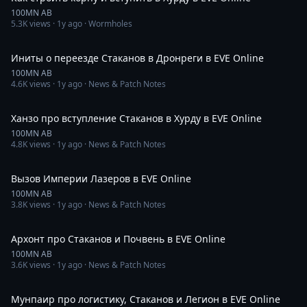
100MN AB
5.3K
views ·
1y ago
· Wormholes
32:15
Иниты о переезде Стаканов в Дронреги в EVE Online
100MN AB
4.6K
views ·
1y ago
· News & Patch Notes
16:19
Ханзо про вступление Стаканов в Хурду в EVE Online
100MN AB
4.8K
views ·
1y ago
· News & Patch Notes
15:27
Вызов Империи Лазеров в EVE Online
100MN AB
3.8K
views ·
1y ago
· News & Patch Notes
11:30
Архонт про Стаканов и Почвень в EVE Online
100MN AB
3.6K
views ·
1y ago
· News & Patch Notes
51:44
Мунпаир про логистику, Cтаканов и Легион в EVE Online