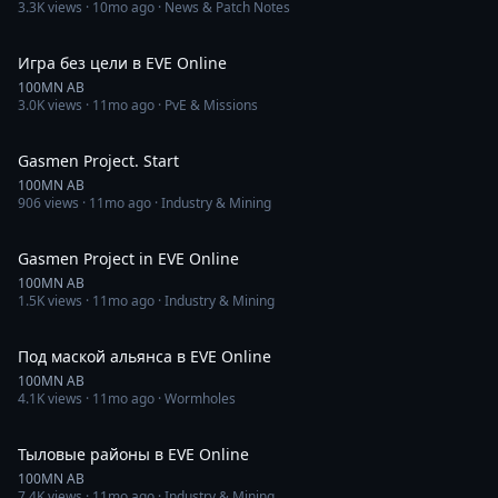
3.3K
views ·
10mo ago
· News & Patch Notes
1:18:44
Игра без цели в EVE Online
100MN AB
3.0K
views ·
11mo ago
· PvE & Missions
1:56:47
Gasmen Project. Start
100MN AB
906
views ·
11mo ago
· Industry & Mining
25:33
Gasmen Project in EVE Online
100MN AB
1.5K
views ·
11mo ago
· Industry & Mining
1:22:24
Под маской альянса в EVE Online
100MN AB
4.1K
views ·
11mo ago
· Wormholes
34:08
Тыловые районы в EVE Online
100MN AB
7.4K
views ·
11mo ago
· Industry & Mining