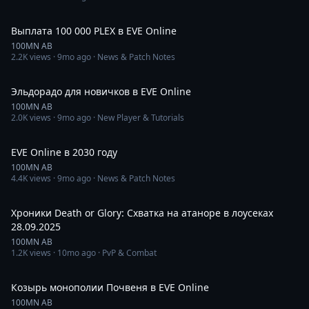
8:59
Выплата 100 000 PLEX в EVE Online
100MN AB
2.2K
views ·
9mo ago
· News & Patch Notes
20:16
Эльдорадо для новичков в EVE Online
100MN AB
2.0K
views ·
9mo ago
· New Player & Tutorials
1:06:14
EVE Online в 2030 году
100MN AB
4.4K
views ·
9mo ago
· News & Patch Notes
20:22
Хроники Death or Glory: Схватка на атаноре в лоусеках
28.09.2025
100MN AB
1.2K
views ·
10mo ago
· PvP & Combat
1:00:20
Козырь монополии Почвеня в EVE Online
100MN AB