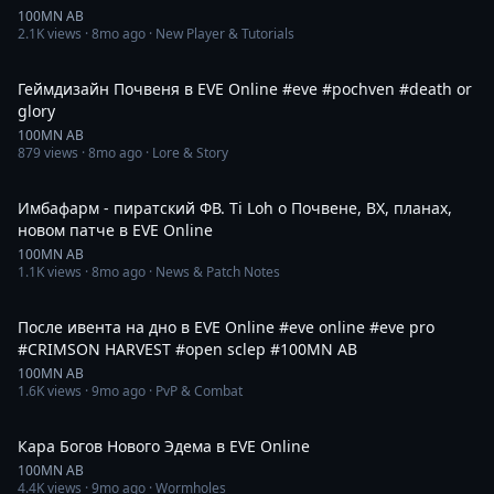
100MN AB
2.1K
views ·
8mo ago
· New Player & Tutorials
1:45
Геймдизайн Почвеня в EVE Online #eve #pochven #death or
glory
100MN AB
879
views ·
8mo ago
· Lore & Story
1:47:55
Имбафарм - пиратский ФВ. Ti Loh о Почвене, ВХ, планах,
новом патче в EVE Online
100MN AB
1.1K
views ·
8mo ago
· News & Patch Notes
1:45
После ивента на дно в EVE Online #eve online #eve pro
#CRIMSON HARVEST #open sclep #100MN AB
100MN AB
1.6K
views ·
9mo ago
· PvP & Combat
31:10
Кара Богов Нового Эдема в EVE Online
100MN AB
4.4K
views ·
9mo ago
· Wormholes