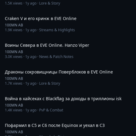
1.5K
views ·
1y ago
· Lore & Story
8:50
Craken V и его кринж в EVE Online
100MN AB
1.9K
views ·
1y ago
· Streams & Highlights
25:10
Воины Севера в EVE Online. Hanzo Viper
100MN AB
3.0K
views ·
1y ago
· News & Patch Notes
11:28
Драконы сокровищницы Поверблоков в EVE Online
100MN AB
1.7K
views ·
1y ago
· Lore & Story
23:17
Война в хайсеках с Blackflag за доходы в триллионы isk
100MN AB
1.4K
views ·
1y ago
· PvP & Combat
24:37
Пофармил в С5 и С6 после Equinox и уехал в С3
100MN AB