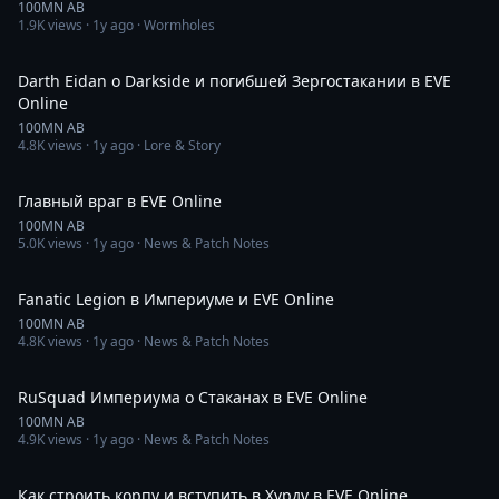
100MN AB
1.9K
views ·
1y ago
· Wormholes
44:24
Darth Eidan о Darkside и погибшей Зергостакании в EVE
Online
100MN AB
4.8K
views ·
1y ago
· Lore & Story
8:35
Главный враг в EVE Online
100MN AB
5.0K
views ·
1y ago
· News & Patch Notes
31:00
Fanatic Legion в Империуме и EVE Online
100MN AB
4.8K
views ·
1y ago
· News & Patch Notes
31:07
RuSquad Империума о Стаканах в EVE Online
100MN AB
4.9K
views ·
1y ago
· News & Patch Notes
59:33
Как строить корпу и вступить в Хурду в EVE Online