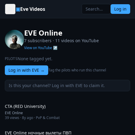
Skip to content
▣
Eve Videos
Log in
EVE Online
7 subscribers ·
11
videos on YouTube
View on YouTube ↗
None tagged yet.
PILOTS
Log in with EVE
→
Tag the pilots who run this channel
Is this your channel? Log in with EVE to claim it.
1:49:50
CTA (RED University)
EVE Online
39
views ·
8y ago
· PvP & Combat
1:44:02
EVE Online ночные вылеты ПВП