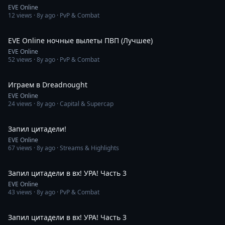
EVE Online
12
views ·
8y ago
· PvP & Combat
5:03
EVE Online ночные вылеты ПВП (Лучшее)
EVE Online
52
views ·
8y ago
· PvP & Combat
1:19:43
Играем в Dreadnought
EVE Online
24
views ·
8y ago
· Capital & Supercap
2:06
Запил цитадели!
EVE Online
67
views ·
8y ago
· Streams & Highlights
2:06:31
Запил цитадели в вх! УРА! Часть 3
EVE Online
43
views ·
8y ago
· PvP & Combat
3:46
Запил цитадели в вх! УРА! Часть 3