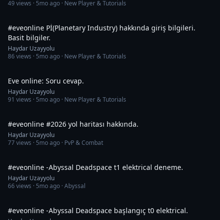
49
views ·
5mo ago
· New Player & Tutorials
36:50
#eveonline Pİ(Planetary Industry) hakkında giriş bilgileri.
Basit bilgiler.
Haydar Uzayyolu
86
views ·
5mo ago
· New Player & Tutorials
1:10:43
Eve online: Soru cevap.
Haydar Uzayyolu
91
views ·
5mo ago
· New Player & Tutorials
24:01
#eveonline #2026 yol haritası hakkında.
Haydar Uzayyolu
77
views ·
5mo ago
· PvP & Combat
50:52
#eveonline -Abyssal Deadspace t1 elektrical deneme.
Haydar Uzayyolu
66
views ·
5mo ago
· Abyssal
43:19
#eveonline -Abyssal Deadspace başlangıç t0 elektrical.