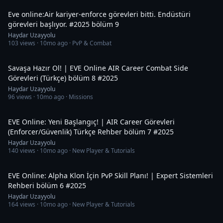
Eve online:Air kariyer-enforce görevleri bitti. Endüstüri
görevleri başlıyor. #2025 bölüm 9
Haydar Uzayyolu
103
views ·
10mo ago
· PvP & Combat
32:19
Savaşa Hazır Ol! | EVE Online AIR Career Combat Side
Görevleri (Türkçe) bölüm 8 #2025
Haydar Uzayyolu
96
views ·
10mo ago
· Missions
49:38
EVE Online: Yeni Başlangıç! | AIR Career Görevleri
(Enforcer/Güvenlik) Türkçe Rehber bölüm 7 #2025
Haydar Uzayyolu
140
views ·
10mo ago
· New Player & Tutorials
28:22
EVE Online: Alpha Klon İçin PvP Skill Planı! | Expert Sistemleri
Rehberi bölüm 6 #2025
Haydar Uzayyolu
164
views ·
10mo ago
· New Player & Tutorials
46:40