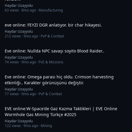
Haydar Uzayyolu
63
views ·
8mo ago
· Manufacturing
23:35
eve online: FEYZI DGR anlatıyor. bir char hikayesi.
Haydar Uzayyolu
212
views ·
9mo ago
· PvP & Combat
1:18:32
Eve online: Nullda NPC savaşı soyito Blood Raider..
Haydar Uzayyolu
74
views ·
9mo ago
· PvE & Missions
20:23
Eve online: Omega parası hiç oldu. Crimson harvesting
etkinliği.. Karakter görünüşünü değiştir.
Haydar Uzayyolu
77
views ·
9mo ago
· PvP & Combat
36:30
EVE online:W-Space'de Gaz Kazma Taktikleri | EVE Online
Wormhole Gas Mining Türkçe #2025
Haydar Uzayyolu
122
views ·
9mo ago
· Mining
31:26