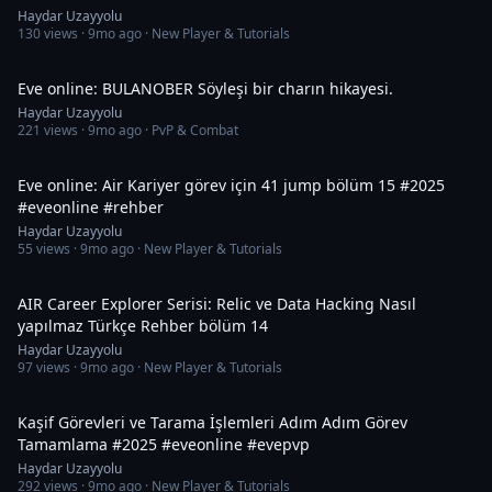
Haydar Uzayyolu
130
views ·
9mo ago
· New Player & Tutorials
25:43
Eve online: BULANOBER Söyleşi bir charın hikayesi.
Haydar Uzayyolu
221
views ·
9mo ago
· PvP & Combat
21:52
Eve online: Air Kariyer görev için 41 jump bölüm 15 #2025
#eveonline #rehber
Haydar Uzayyolu
55
views ·
9mo ago
· New Player & Tutorials
1:03:39
AIR Career Explorer Serisi: Relic ve Data Hacking Nasıl
yapılmaz Türkçe Rehber bölüm 14
Haydar Uzayyolu
97
views ·
9mo ago
· New Player & Tutorials
1:04
Kaşif Görevleri ve Tarama İşlemleri Adım Adım Görev
Tamamlama #2025 #eveonline #evepvp
Haydar Uzayyolu
292
views ·
9mo ago
· New Player & Tutorials