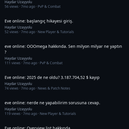
Haydar Uzayyolu
56
views ·
7mo ago
· PvP & Combat
4:58
Eve online: başlangıç hikayesi giriş.
Haydar Uzayyolu
52
views ·
7mo ago
· New Player & Tutorials
18:27
eve online: OOOmega hakkında. Sen milyon milyar ne yaptın
?
Haydar Uzayyolu
111
views ·
7mo ago
· PvP & Combat
24:26
Eve online: 2025 de ne oldu? 3.187.704,52 $ kayıp
Haydar Uzayyolu
74
views ·
7mo ago
· News & Patch Notes
16:32
eve online: nerde ne yapabilirim sorusuna cevap.
Haydar Uzayyolu
119
views ·
7mo ago
· New Player & Tutorials
27:06
Eve online: Overview list hakkında.