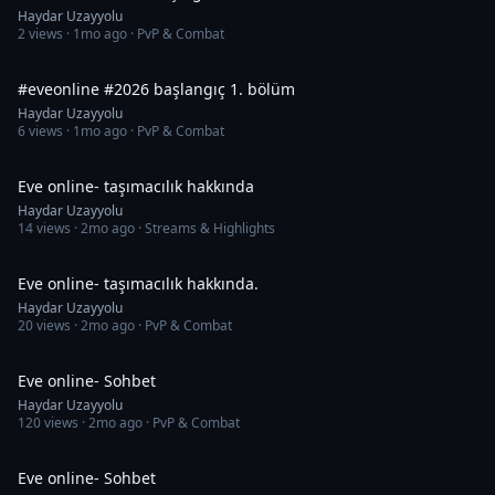
Haydar Uzayyolu
2
views ·
1mo ago
· PvP & Combat
41:40
#eveonline #2026 başlangıç 1. bölüm
Haydar Uzayyolu
6
views ·
1mo ago
· PvP & Combat
19:39
Eve online- taşımacılık hakkında
Haydar Uzayyolu
14
views ·
2mo ago
· Streams & Highlights
19:39
Eve online- taşımacılık hakkında.
Haydar Uzayyolu
20
views ·
2mo ago
· PvP & Combat
1:10:39
Eve online- Sohbet
Haydar Uzayyolu
120
views ·
2mo ago
· PvP & Combat
24:02
Eve online- Sohbet