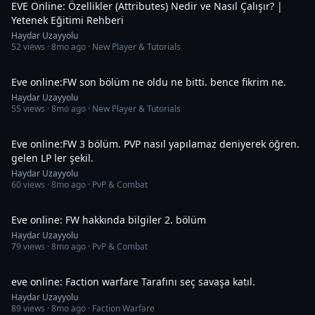
EVE Online: Özellikler (Attributes) Nedir ve Nasıl Çalışır? |
Yetenek Eğitimi Rehberi
Haydar Uzayyolu
52
views ·
8mo ago
· New Player & Tutorials
34:25
Eve online:FW son bölüm ne oldu ne bitti. bence fikrim ne.
Haydar Uzayyolu
55
views ·
8mo ago
· New Player & Tutorials
31:14
Eve online:FW 3 bölüm. PVP nasıl yapılamaz deniyerek öğren.
gelen LP ler şekil.
Haydar Uzayyolu
60
views ·
8mo ago
· PvP & Combat
13:56
Eve online: FW hakkında bilgiler 2. bölüm
Haydar Uzayyolu
79
views ·
8mo ago
· PvP & Combat
35:57
eve online: Faction warfare Tarafını seç savaşa katıl.
Haydar Uzayyolu
89
views ·
8mo ago
· Faction Warfare