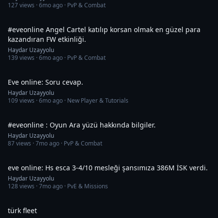
127
views ·
6mo ago
· PvP & Combat
56:24
#eveonline Angel Cartel katılıp korsan olmak en güzel para
kazandıran FW etkinliği.
Haydar Uzayyolu
139
views ·
6mo ago
· PvP & Combat
1:58:30
Eve online: Soru cevap.
Haydar Uzayyolu
109
views ·
6mo ago
· New Player & Tutorials
42:57
#eveonline : Oyun Ara yüzü hakkında bilgiler.
Haydar Uzayyolu
87
views ·
7mo ago
· PvP & Combat
1:03:10
eve online: Hs esca 3-4/10 mesleği şansımıza 386M İSK verdi.
Haydar Uzayyolu
128
views ·
7mo ago
· PvE & Missions
2:00
türk fleet