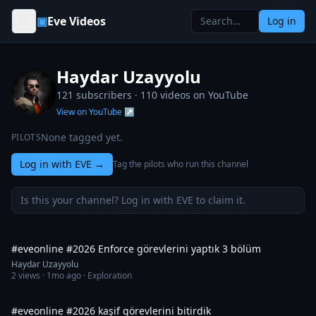
Skip to content
▣
Eve Videos
Log in
Haydar Uzayyolu
121 subscribers ·
110
videos on YouTube
View on YouTube ↗
None tagged yet.
PILOTS
Log in with EVE
→
Tag the pilots who run this channel
Is this your channel? Log in with EVE to claim it.
58:56
#eveonline #2026 Enforce görevlerini yaptık 3 bölüm
Haydar Uzayyolu
2
views ·
1mo ago
· Exploration
30:07
#eveonline #2026 kaşif görevlerini bitirdik