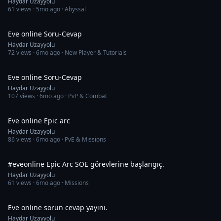
Haydar Uzayyolu
61
views ·
5mo ago
· Abyssal
1:06:38
Eve online Soru-Cevap
Haydar Uzayyolu
72
views ·
6mo ago
· New Player & Tutorials
1:51:14
Eve online Soru-Cevap
Haydar Uzayyolu
107
views ·
6mo ago
· PvP & Combat
3:15:56
Eve online Epic arc
Haydar Uzayyolu
86
views ·
6mo ago
· PvE & Missions
42:16
#eveonline Epic Arc SOE görevlerine başlangıç.
Haydar Uzayyolu
61
views ·
6mo ago
· Missions
1:41:44
Eve online sorun cevap yayını.
Haydar Uzayyolu