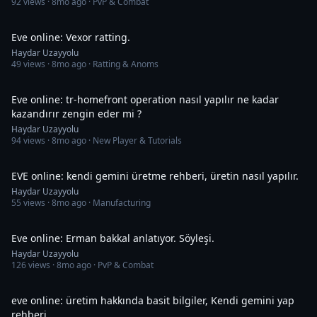
92
views ·
8mo ago
· PvP & Combat
24:28
Eve online: Vexor ratting.
Haydar Uzayyolu
49
views ·
8mo ago
· Ratting & Anoms
27:18
Eve online: tr-homefront operation nasıl yapılır ne kadar
kazandırır zengin eder mi ?
Haydar Uzayyolu
94
views ·
8mo ago
· New Player & Tutorials
25:52
EVE online: kendi gemini üretme rehberi, üretin nasıl yapılır.
Haydar Uzayyolu
55
views ·
8mo ago
· Manufacturing
18:43
Eve online: Erman bakkal anlatıyor. Söyleşi.
Haydar Uzayyolu
126
views ·
8mo ago
· PvP & Combat
26:29
eve online: üretim hakkında basit bilgiler, Kendi gemini yap
rehberi.