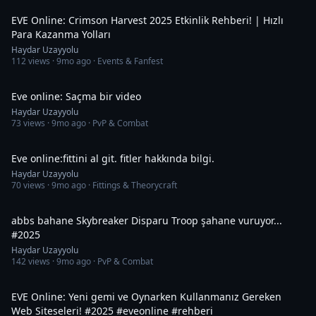
EVE Online: Crimson Harvest 2025 Etkinlik Rehberi! | Hızlı
Para Kazanma Yolları
Haydar Uzayyolu
112
views ·
9mo ago
· Events & Fanfest
43:37
Eve online: Saçma bir video
Haydar Uzayyolu
73
views ·
9mo ago
· PvP & Combat
20:55
Eve online:fittini al git. fitler hakkında bilgi.
Haydar Uzayyolu
70
views ·
9mo ago
· Fittings & Theorycraft
52:17
abbs bahane Skybreaker Disparu Troop şahane vuruyor...
#2025
Haydar Uzayyolu
142
views ·
9mo ago
· PvP & Combat
20:07
EVE Online: Yeni gemi ve Oynarken Kullanmanız Gereken
Web Siteseleri! #2025 #eveonline #rehberi