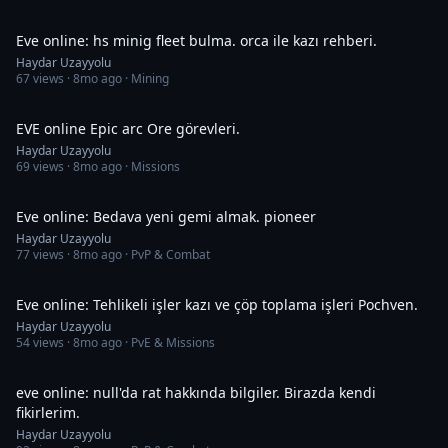
20:23
Eve online: hs minig fleet bulma. orca ile kazı rehberi.
Haydar Uzayyolu
67
views ·
8mo ago
· Mining
1:04:38
EVE online Epic arc Ore görevleri.
Haydar Uzayyolu
69
views ·
8mo ago
· Missions
45:49
Eve online: Bedava yeni gemi almak. pioneer
Haydar Uzayyolu
77
views ·
8mo ago
· PvP & Combat
42:47
Eve online: Tehlikeli işler kazı ve çöp toplama işleri Pochven.
Haydar Uzayyolu
54
views ·
8mo ago
· PvE & Missions
40:21
eve online: null'da rat hakkında bilgiler. Birazda kendi
fikirlerim.
Haydar Uzayyolu