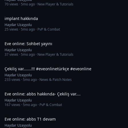
70
views ·
5mo ago
· New Player & Tutorials
12:52
implant hakkında
Haydar Uzayyolu
25
views ·
5mo ago
· PvP & Combat
38:20
Eve online: Sohbet yayını
Haydar Uzayyolu
37
views ·
5mo ago
· New Player & Tutorials
2:10
Çekiliş var.......!!! #eveonlinetürkçe #eveonline
Haydar Uzayyolu
233
views ·
5mo ago
· News & Patch Notes
1:44:18
Eve online: abbs hakkında- Çekiliş var....
Haydar Uzayyolu
167
views ·
5mo ago
· PvP & Combat
1:19:33
Eve online: abbs T1 devam
Haydar Uzayyolu