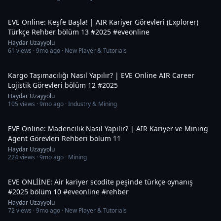
1:23:41
EVE Online: Keşfe Başla! | AIR Kariyer Görevleri (Explorer)
Türkçe Rehber bölüm 13 #2025 #eveonline
Haydar Uzayyolu
61
views ·
9mo ago
· New Player & Tutorials
49:14
Kargo Taşımacılığı Nasıl Yapılır? | EVE Online AIR Career
Lojistik Görevleri bölüm 12 #2025
Haydar Uzayyolu
105
views ·
9mo ago
· Industry & Mining
59:52
EVE Online: Madencilik Nasıl Yapılır? | AIR Kariyer ve Mining
Agent Görevleri Rehberi bölüm 11
Haydar Uzayyolu
224
views ·
9mo ago
· Mining
28:43
EVE ONLİİNE: Air kariyer scodite peşinde türkçe oynanış
#2025 bölüm 10 #eveonline #rehber
Haydar Uzayyolu
72
views ·
9mo ago
· New Player & Tutorials
25:00