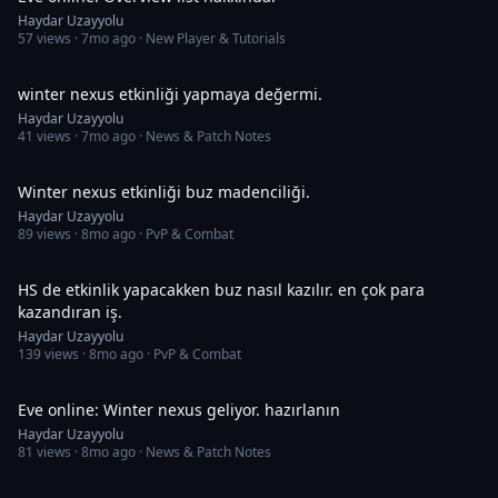
Haydar Uzayyolu
57
views ·
7mo ago
· New Player & Tutorials
10:20
winter nexus etkinliği yapmaya değermi.
Haydar Uzayyolu
41
views ·
7mo ago
· News & Patch Notes
20:55
Winter nexus etkinliği buz madenciliği.
Haydar Uzayyolu
89
views ·
8mo ago
· PvP & Combat
10:15
HS de etkinlik yapacakken buz nasıl kazılır. en çok para
kazandıran iş.
Haydar Uzayyolu
139
views ·
8mo ago
· PvP & Combat
2:38
Eve online: Winter nexus geliyor. hazırlanın
Haydar Uzayyolu
81
views ·
8mo ago
· News & Patch Notes
15:31