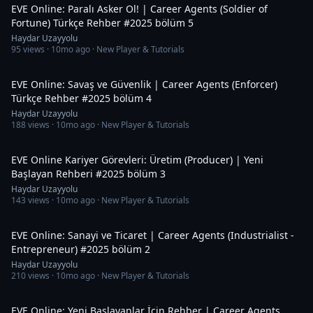
EVE Online: Paralı Asker Ol! | Career Agents (Soldier of
Fortune) Türkçe Rehber #2025 bölüm 5
Haydar Uzayyolu
95
views ·
10mo ago
· New Player & Tutorials
1:23:51
EVE Online: Savaş ve Güvenlik | Career Agents (Enforcer)
Türkçe Rehber #2025 bölüm 4
Haydar Uzayyolu
188
views ·
10mo ago
· New Player & Tutorials
26:32
EVE Online Kariyer Görevleri: Üretim (Producer) | Yeni
Başlayan Rehberi #2025 bölüm 3
Haydar Uzayyolu
143
views ·
10mo ago
· New Player & Tutorials
52:40
EVE Online: Sanayi ve Ticaret | Career Agents (Industrialist -
Entrepreneur) #2025 bölüm 2
Haydar Uzayyolu
210
views ·
10mo ago
· New Player & Tutorials
29:51
EVE Online: Yeni Başlayanlar İçin Rehber | Career Agents