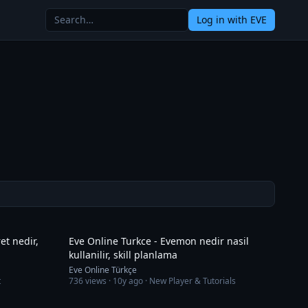
Log in
with EVE
35:16
28:20
et nedir,
Eve Online Turkce - Evemon nedir nasil
kullanilir, skill planlama
Eve Online Türkçe
t
736
views ·
10y ago
· New Player & Tutorials
1:24:40