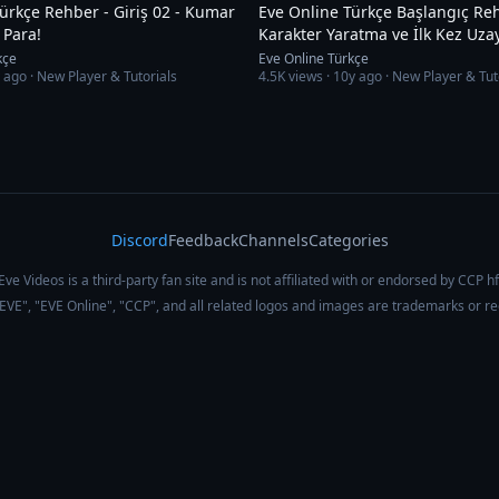
ürkçe Rehber - Giriş 02 - Kumar
Eve Online Türkçe Başlangıç Rehberi - 01 -
 Para!
Karakter Yaratma ve İlk Kez Uzay
Keşfetme
kçe
Eve Online Türkçe
 ago
· New Player & Tutorials
4.5K
views ·
10y ago
· New Player & Tut
Discord
Feedback
Channels
Categories
Eve Videos is a third-party fan site and is not affiliated with or endorsed by CCP hf
 "EVE", "EVE Online", "CCP", and all related logos and images are trademarks or r