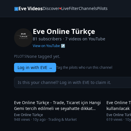
Skip to content
▣
Eve Videos
Discover
Live
Filter
Channels
Pilots
Eve Online Türkçe
81 subscribers ·
7
videos on YouTube
View on YouTube ↗
None tagged yet.
PILOTS
Log in with EVE
→
Tag the pilots who run this channel
Is this your channel? Log in with EVE to claim it.
27:23
Eve Online Türkçe - Trade, Ticaret için Hangi
Eve Online Tü
Gemi tercih edilmeli ve seyahatte dikkat
kullanılacak
edilecekler
Eve Online Türkçe
Eve Online Tür
948
views ·
10y ago
· Trading & Market
619
views ·
10y
4:20