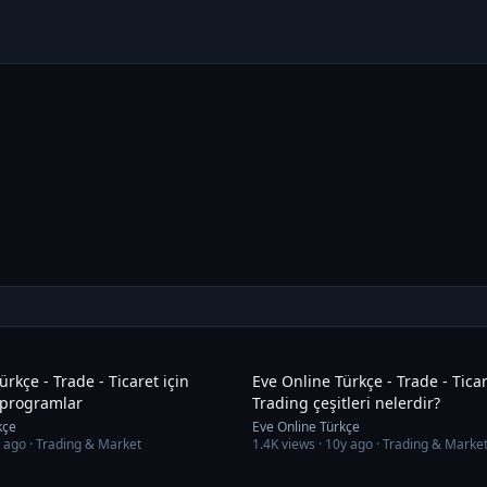
30:35
rkçe - Trade - Ticaret için
Eve Online Türkçe - Trade - Ticar
 programlar
Trading çeşitleri nelerdir?
kçe
Eve Online Türkçe
 ago
· Trading & Market
1.4K
views ·
10y ago
· Trading & Marke
31:52