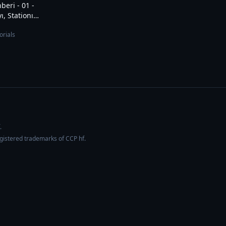
ı, Stationı
orials
.
egistered trademarks of CCP hf.