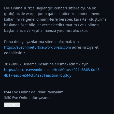
Eve Online Türkçe Bağlangıç Rehberi sizlere oyuna ilk 
girdiğinizde warp - jump gate - station kullanımı - menu 
kullanımı ve genel dinamiklerle beraber, karakter oluşturma 
hakkında özet bilgiler vermektedir.Umarım Eve Online'a 
başlamanıza ve keyif almanıza yardımcı olacaktır.

Daha detaylı yazılarıma siteme ulaşmak için 
https://eveonlineturkce.wordpress.com
 adresini ziyaret 
edebilirsiniz.

30 Günlük Deneme Hesabına erişmek için tıklayın: 
https://secure.eveonline.com/trial/?invc=021a8863-0d48-
4b17-aac3-e5f4cf5429c1&action=buddy
0:44 Eve Online'da Irkları tanıyalım

3:50 Eve Online dünyasının…
Show more