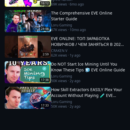
16:12
69K
views ·
6mo ago
The Comprehensive EVE Online
Starter Guide
Loru Gaming
24:08
67K
views ·
10mo ago
EVE ONLINE: ТОП ЗАРАБОТКА
НОВИЧКОВ / ЧЕМ ЗАНЯТЬСЯ В 2025
#eveonline
CRAKEN V
2:59
62K
views ·
1y ago
Do NOT Start Ice Mining Until You
Know These Tips 🧊 EVE Online Guide
Loru Gaming
17:38
50K
views ·
2y ago
How Skill Extractors EASILY Plex Your
Account Without Playing 🧪 EVE
Online Guide
Loru Gaming
17:33
50K
views ·
2y ago