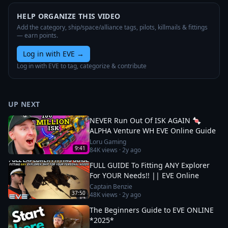
HELP ORGANIZE THIS VIDEO
Add the category, ship/space/alliance tags, pilots, killmails & fittings
— earn points.
Log in with EVE
→
Log in with EVE to tag, categorize & contribute
UP NEXT
NEVER Run Out Of ISK AGAIN 🍬
ALPHA Venture WH EVE Online Guide
Loru Gaming
9:41
84K
views ·
2y ago
FULL GUIDE To Fitting ANY Explorer
For YOUR Needs!! || EVE Online
Captain Benzie
37:50
48K
views ·
2y ago
The Beginners Guide to EVE ONLINE
*2025*