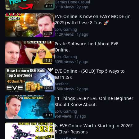
Games Done Casual
4:27
311K
views ·
2y ago
EVE Online is now on EASY MODE (in
2025) with these 8 Tips 🚀
Loru Gaming
23:39
112K
views ·
1y ago
Pirate Software Lied About EVE
Online.
Loru Gaming
47:21
509K
views ·
1y ago
EVE Online - (SOLO) Top 5 ways to
earn ISK
Aceface
17:01
158K
views ·
2y ago
11 Things EVERY EVE Online Beginner
Should Know About.
Loru Gaming
31:12
96K
views ·
1y ago
Is EVE Online Worth Starting in 2026?
5 Clear Reasons
Lynne Rankin