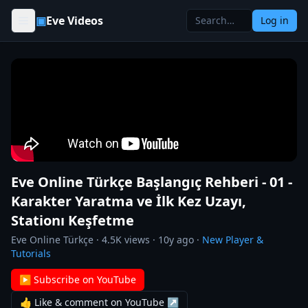
Skip to content
▣
Eve Videos
Log in
Eve Online Türkçe Başlangıç Rehberi - 01 -
Karakter Yaratma ve İlk Kez Uzayı,
Stationı Keşfetme
Eve Online Türkçe
·
4.5K
views ·
10y ago
·
New Player &
Tutorials
▶ Subscribe on YouTube
👍 Like & comment on YouTube ↗