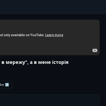
в мережу", а в мене історія
ube ↗