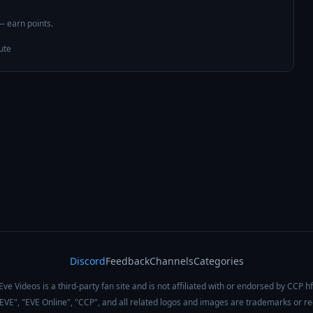
 — earn points.
ute
Discord
Feedback
Channels
Categories
Eve Videos is a third-party fan site and is not affiliated with or endorsed by CCP hf
 "EVE", "EVE Online", "CCP", and all related logos and images are trademarks or r