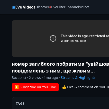
Skip to content
▣
Eve Videos
Discover
Live
Filter
Channels
Pilots
номер загиблого побратима "увійшов 
повідомлень з ним, ще живим...
Восвоясі
·
2
views ·
1mo ago
·
Streams & Highlights
▶ Subscribe on YouTube
👍 Like & comment on YouT
TAGS