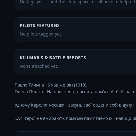
No tags yet — add the ship, space, or alliance to help oth
PILOTS FEATURED
No pilots tagged yet.
KILLMAILS & BATTLE REPORTS
None attached yet.
Павло Тичина - Упав же він (1918),

Олена Пчілка - На полі честі, посвята пам'яті А. С. К-ча, що
одному Каролю меседж - засунь свої ордени собі в дупу і 
...усі герої не вмирають поки ми пам'ятаємо їх і навіщо й