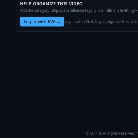
HELP ORGANIZE THIS VIDEO
Add the category, ship/space/alliance tags, pilots, killmails & fittings
Log in with EVE
→
Log in with EVE to tag, categorize & contrib
© CCP hf. All rights reserved.