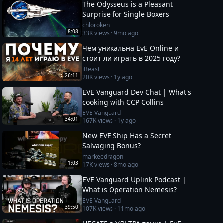
The Odysseus is a Pleasant
Surprise for Single Boxers
chloroken
8:08
33K
views ·
9mo ago
Чем уникальна EvE Online и
стоит ли играть в 2025 году?
iBeast
26:11
20K
views ·
1y ago
EVE Vanguard Dev Chat | What's
cooking with CCP Collins
EVE Vanguard
34:01
167K
views ·
1y ago
New EVE Ship Has a Secret
Salvaging Bonus?
markeedragon
1:03
17K
views ·
8mo ago
EVE Vanguard Uplink Podcast |
What is Operation Nemesis?
EVE Vanguard
39:50
107K
views ·
11mo ago