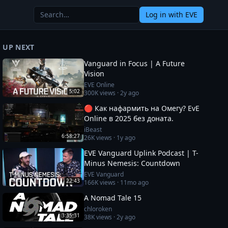
Log in
with EVE
UP NEXT
Vanguard in Focus | A Future
Vision
EVE Online
5:02
300K
views ·
2y ago
🔴 Как нафармить на Омегу? EvE
Online в 2025 без доната.
iBeast
6:58:27
26K
views ·
1y ago
EVE Vanguard Uplink Podcast | T-
Minus Nemesis: Countdown
EVE Vanguard
22:43
166K
views ·
11mo ago
A Nomad Tale 15
chloroken
3:35:31
38K
views ·
2y ago