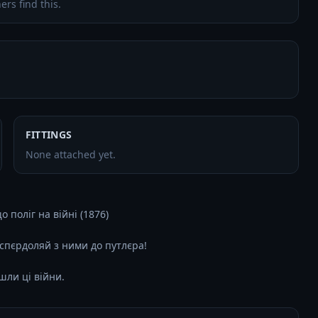
ers find this.
FITTINGS
None attached yet.
 поліг на війні (1876)

спєрдоляй з ними до путлєра!

шли ці війни.