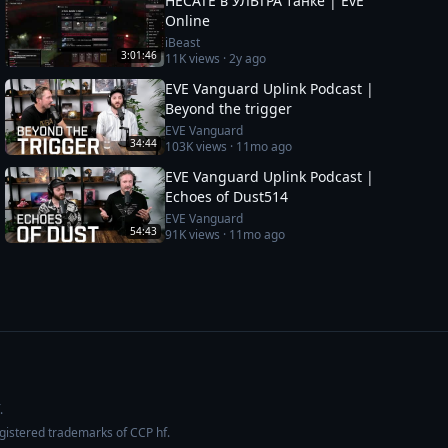
HECATE в УЛЬТРА танке | EvE
Online
iBeast
3:01:46
11K
views ·
2y ago
EVE Vanguard Uplink Podcast |
Beyond the trigger
EVE Vanguard
34:44
103K
views ·
11mo ago
EVE Vanguard Uplink Podcast |
Echoes of Dust514
EVE Vanguard
54:43
91K
views ·
11mo ago
.
egistered trademarks of CCP hf.