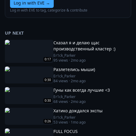
Log in with EVE
→
Log in with EVE to tag, categorize & contribute
UP NEXT
Сказал я и делаю щас
производственный кластер :)
Er1ck_Parker
0:17
95
views ·
2mo ago
Разлетелись мыши)
Er1ck_Parker
0:30
84
views ·
2mo ago
Гуны как всегда лучшие <3
Er1ck_Parker
0:30
68
views ·
2mo ago
Хатико дождался экспы
Er1ck_Parker
0:26
53
views ·
1mo ago
FULL FOCUS