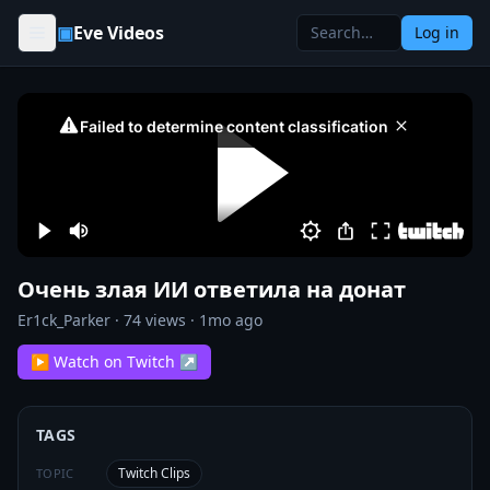
Skip to content
▣
Eve Videos
Log in
Очень злая ИИ ответила на донат
Er1ck_Parker
·
74
views ·
1mo ago
▶ Watch on Twitch ↗
TAGS
Twitch Clips
TOPIC