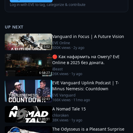
Log in with EVE to tag, categorize & contribute
UP NEXT
Vanguard in Focus | A Future Vision
EVE Online
5:02
300K
views ·
2y ago
🔴 Как нафармить на Омегу? EvE
Online в 2025 без доната.
iBeast
6:58:27
26K
views ·
1y ago
EVE Vanguard Uplink Podcast | T-
Minus Nemesis: Countdown
EVE Vanguard
22:43
166K
views ·
11mo ago
A Nomad Tale 15
chloroken
3:35:31
38K
views ·
1y ago
The Odysseus is a Pleasant Surprise