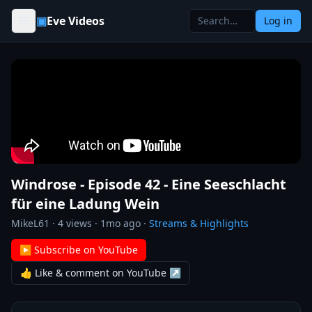
Skip to content
▣
Eve Videos
Log in
Windrose - Episode 42 - Eine Seeschlacht
für eine Ladung Wein
MikeL61
·
4
views ·
1mo ago
·
Streams & Highlights
▶ Subscribe on YouTube
👍 Like & comment on YouTube ↗