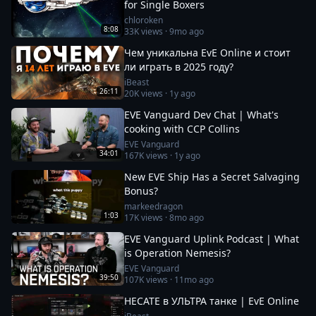
for Single Boxers
chloroken
8:08
33K
views ·
9mo ago
Чем уникальна EvE Online и стоит
ли играть в 2025 году?
iBeast
26:11
20K
views ·
1y ago
EVE Vanguard Dev Chat | What's
cooking with CCP Collins
EVE Vanguard
34:01
167K
views ·
1y ago
New EVE Ship Has a Secret Salvaging
Bonus?
markeedragon
1:03
17K
views ·
8mo ago
EVE Vanguard Uplink Podcast | What
is Operation Nemesis?
EVE Vanguard
39:50
107K
views ·
11mo ago
HECATE в УЛЬТРА танке | EvE Online