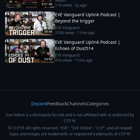
iBeast
3:01:46
11K
views ·
2y ago
EVE Vanguard Uplink Podcast |
Beyond the trigger
EVE Vanguard
34:44
103K
views ·
11mo ago
EVE Vanguard Uplink Podcast |
Echoes of Dust514
EVE Vanguard
54:43
91K
views ·
11mo ago
Discord
Feedback
Channels
Categories
Eve Videos is a third-party fan site and is not affiliated with or endorsed by
CCP hf.
© CCP hf. All rights reserved. "EVE", "EVE Online", "CCP", and all related
logos and images are trademarks or registered trademarks of CCP hf.