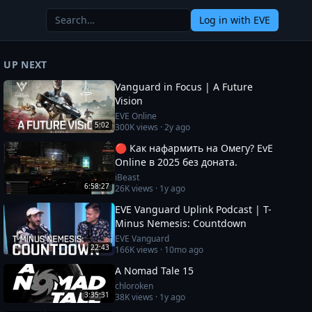
Log in
with EVE
UP NEXT
Vanguard in Focus | A Future
Vision
EVE Online
5:02
300K
views ·
2y ago
🔴 Как нафармить на Омегу? EvE
Online в 2025 без доната.
iBeast
6:58:27
26K
views ·
1y ago
EVE Vanguard Uplink Podcast | T-
Minus Nemesis: Countdown
EVE Vanguard
22:43
166K
views ·
10mo ago
A Nomad Tale 15
chloroken
3:35:31
38K
views ·
1y ago