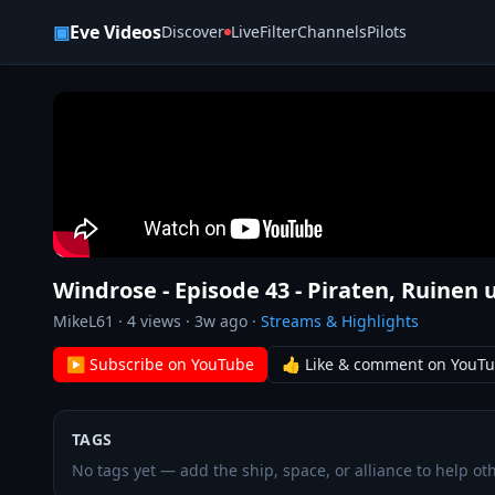
Skip to content
▣
Eve Videos
Discover
Live
Filter
Channels
Pilots
Windrose - Episode 43 - Piraten, Ruinen 
MikeL61
·
4
views ·
3w ago
·
Streams & Highlights
▶ Subscribe on YouTube
👍 Like & comment on YouT
TAGS
No tags yet — add the ship, space, or alliance to help oth