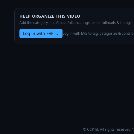
HELP ORGANIZE THIS VIDEO
Add the category, ship/space/alliance tags, pilots, killmails & fittings
Log in with EVE
→
Log in with EVE to tag, categorize & contrib
© CCP hf. All rights reserved.