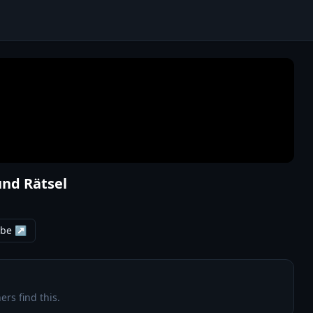
und Rätsel
ube ↗
ers find this.