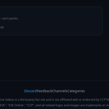
 — earn points.
ute
Discord
Feedback
Channels
Categories
Eve Videos is a third-party fan site and is not affiliated with or endorsed by CCP hf
 "EVE", "EVE Online", "CCP", and all related logos and images are trademarks or r