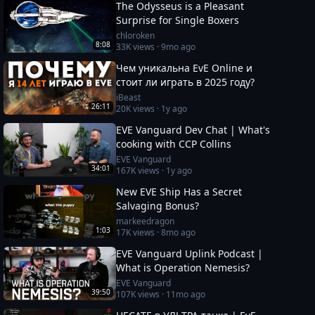
The Odysseus is a Pleasant
Surprise for Single Boxers
chloroken
8:08
33K
views ·
9mo ago
Чем уникальна EvE Online и
стоит ли играть в 2025 году?
iBeast
26:11
20K
views ·
1y ago
EVE Vanguard Dev Chat | What's
cooking with CCP Collins
EVE Vanguard
34:01
167K
views ·
1y ago
New EVE Ship Has a Secret
Salvaging Bonus?
markeedragon
1:03
17K
views ·
8mo ago
EVE Vanguard Uplink Podcast |
What is Operation Nemesis?
EVE Vanguard
39:50
107K
views ·
11mo ago