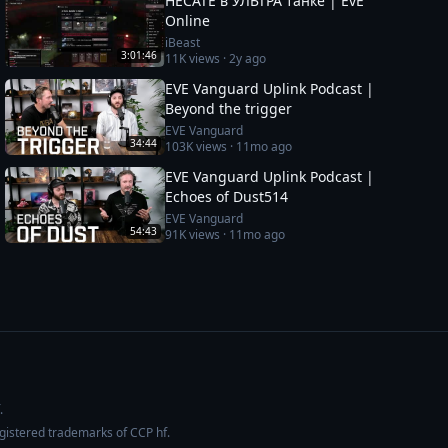
HECATE в УЛЬТРА танке | EvE
Online
iBeast
3:01:46
11K
views ·
2y ago
EVE Vanguard Uplink Podcast |
Beyond the trigger
EVE Vanguard
34:44
103K
views ·
11mo ago
EVE Vanguard Uplink Podcast |
Echoes of Dust514
EVE Vanguard
54:43
91K
views ·
11mo ago
.
egistered trademarks of CCP hf.