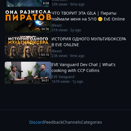
8:08
33K
views ·
9mo ago
ЧТО ТВОРИТ ЭТА GILA | Пираты
поймали меня на 5/10 🙃 EvE Online
iBeast
34:36
31K
views ·
2y ago
ИСТОРИЯ ОДНОГО МУЛЬТИБОКСЕРА
В EVE ONLINE
iBeast
1:03:16
23K
views ·
6mo ago
EVE Vanguard Dev Chat | What's
cooking with CCP Collins
EVE Vanguard
34:01
167K
views ·
1y ago
Discord
Feedback
Channels
Categories