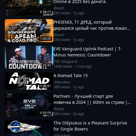
Online в 2025 без доната.
iBeast
6:58:27
26K
views ·
1y ago
PHOENIX, Т1 ДРЕД, который
держался целый час против локала
100+ | EvE Online
iBeast
1:06:09
25K
views ·
1y ago
EVE Vanguard Uplink Podcast | T-
Minus Nemesis: Countdown
EVE Vanguard
22:43
166K
views ·
11mo ago
A Nomad Tale 15
chloroken
3:35:31
38K
views ·
1y ago
Pochven - Лучший старт для
новичка в 2024 || 600m за стрим ||
Фармим на нубшипе в EvE Online
iBeast
6:51:16
36K
views ·
2y ago
The Odysseus is a Pleasant Surprise
for Single Boxers
chloroken