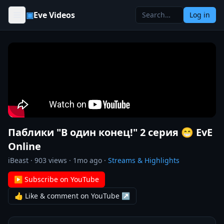
Skip to content
▣
Eve Videos
Log in
Паблики "В один конец!" 2 серия 😁 EvE
Online
iBeast
·
903
views ·
1mo ago
·
Streams & Highlights
▶ Subscribe on YouTube
👍 Like & comment on YouTube ↗