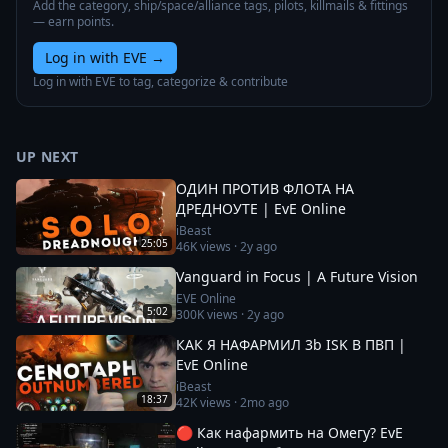
Add the category, ship/space/alliance tags, pilots, killmails & fittings
— earn points.
Log in with EVE
→
Log in with EVE to tag, categorize & contribute
UP NEXT
ОДИН ПРОТИВ ФЛОТА НА
ДРЕДНОУТЕ | EvE Online
iBeast
25:05
46K
views ·
2y ago
Vanguard in Focus | A Future Vision
EVE Online
5:02
300K
views ·
2y ago
КАК Я НАФАРМИЛ 3b ISK В ПВП |
EvE Online
iBeast
18:37
42K
views ·
2mo ago
🔴 Как нафармить на Омегу? EvE