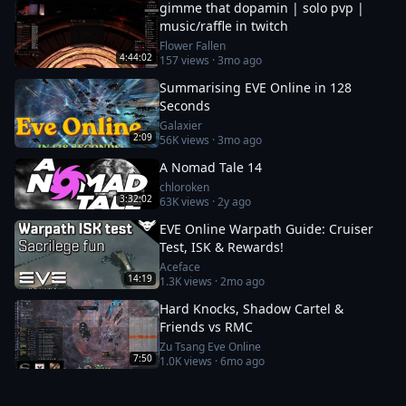
gimme that dopamin | solo pvp |
music/raffle in twitch
Flower Fallen
4:44:02
157
views ·
3mo ago
Summarising EVE Online in 128
Seconds
Galaxier
2:09
56K
views ·
3mo ago
A Nomad Tale 14
chloroken
3:32:02
63K
views ·
2y ago
EVE Online Warpath Guide: Cruiser
Test, ISK & Rewards!
Aceface
14:19
1.3K
views ·
2mo ago
Hard Knocks, Shadow Cartel &
Friends vs RMC
Zu Tsang Eve Online
7:50
1.0K
views ·
6mo ago