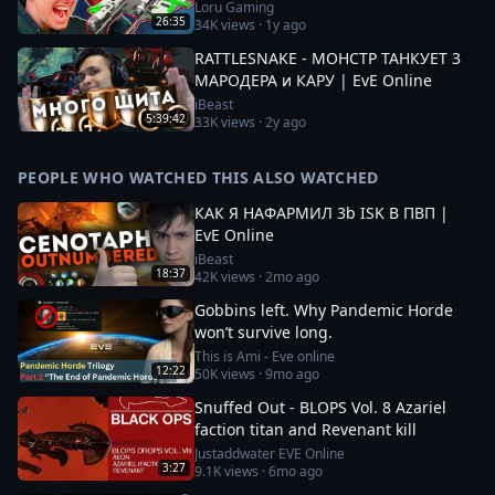
Ship PVP
Loru Gaming
26:35
34K
views ·
1y ago
RATTLESNAKE - МОНСТР ТАНКУЕТ 3
МАРОДЕРА и КАРУ | EvE Online
iBeast
5:39:42
33K
views ·
2y ago
PEOPLE WHO WATCHED THIS ALSO WATCHED
КАК Я НАФАРМИЛ 3b ISK В ПВП |
EvE Online
iBeast
18:37
42K
views ·
2mo ago
Gobbins left. Why Pandemic Horde
won’t survive long.
This is Ami - Eve online
12:22
50K
views ·
9mo ago
Snuffed Out - BLOPS Vol. 8 Azariel
faction titan and Revenant kill
Justaddwater EVE Online
3:27
9.1K
views ·
6mo ago