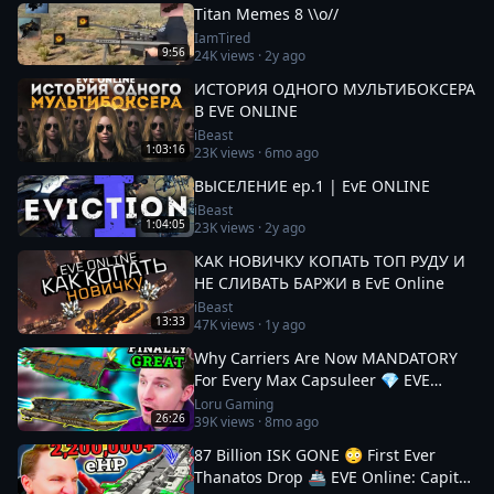
Titan Memes 8 \\o//
IamTired
9:56
24K
views ·
2y ago
ИСТОРИЯ ОДНОГО МУЛЬТИБОКСЕРА
В EVE ONLINE
iBeast
1:03:16
23K
views ·
6mo ago
ВЫСЕЛЕНИЕ ep.1 | EvE ONLINE
iBeast
1:04:05
23K
views ·
2y ago
КАК НОВИЧКУ КОПАТЬ ТОП РУДУ И
НЕ СЛИВАТЬ БАРЖИ в EvE Online
iBeast
13:33
47K
views ·
1y ago
Why Carriers Are Now MANDATORY
For Every Max Capsuleer 💎 EVE
Online: Catalyst Guide
Loru Gaming
26:26
39K
views ·
8mo ago
87 Billion ISK GONE 😳 First Ever
Thanatos Drop 🚢 EVE Online: Capital