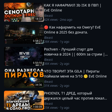
КАК Я НАФАРМИЛ 3b ISK В ПВП |
EvE Online
iBeast
18:37
42K
views ·
2mo ago
🔴 Как нафармить на Омегу? EvE
Online в 2025 без доната.
iBeast
6:58:27
26K
views ·
1y ago
Pochven - Лучший старт для
новичка в 2024 || 600m за стрим ||
Фармим на нубшипе в EvE Online
iBeast
6:51:16
36K
views ·
2y ago
ЧТО ТВОРИТ ЭТА GILA | Пираты
поймали меня на 5/10 🙃 EvE Online
iBeast
34:36
31K
views ·
2y ago
PHOENIX, Т1 ДРЕД, который
держался целый час против локала
100+ | EvE Online
iBeast
1:06:09
25K
views ·
1y ago