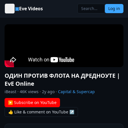
Skip to content
▣
Eve Videos
Log in
ОДИН ПРОТИВ ФЛОТА НА ДРЕДНОУТЕ |
EvE Online
iBeast
·
46K
views ·
2y ago
·
Capital & Supercap
▶ Subscribe on YouTube
👍 Like & comment on YouTube ↗