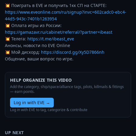
💥 Поиграть в EVE и получить 1кк СП на СТАРТЕ: 
https://www.eveonline.com/ru/signup?invc=602cadc0-ebc4-
44d5-943c-7401b1263954
💥 Оплата игры из России: 
https://gamazavr.ru/cabinet/referral/?partner=ibeast
💥 Телега: 
https://t.me/ibeast_eve
Анонсы, новости по EVE Online

💥 Мой дискорд: 
https://discord.gg/Xy5D7866nh
Общение, ваши вопрос по игре.
HELP ORGANIZE THIS VIDEO
Add the category, ship/space/alliance tags, pilots, killmails & fittings
— earn points.
Log in with EVE
→
Log in with EVE to tag, categorize & contribute
UP NEXT