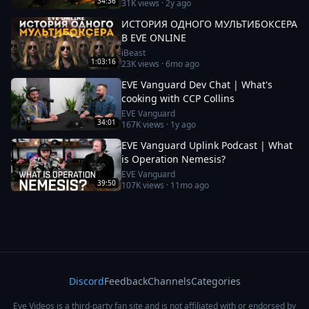
34:36
31K
views ·
2y ago
ИСТОРИЯ ОДНОГО МУЛЬТИБОКСЕРА
В EVE ONLINE
iBeast
1:03:16
23K
views ·
6mo ago
EVE Vanguard Dev Chat | What's
cooking with CCP Collins
EVE Vanguard
34:01
167K
views ·
1y ago
EVE Vanguard Uplink Podcast | What
is Operation Nemesis?
EVE Vanguard
39:50
107K
views ·
11mo ago
Discord
Feedback
Channels
Categories
Eve Videos is a third-party fan site and is not affiliated with or endorsed by