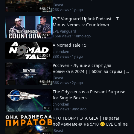
iBeast
6:58:27
26K
views ·
1y ago
EVE Vanguard Uplink Podcast | T-
Minus Nemesis: Countdown
EVE Vanguard
22:43
166K
views ·
10mo ago
A Nomad Tale 15
chloroken
3:35:31
38K
views ·
1y ago
Pochven - Лучший старт для
новичка в 2024 || 600m за стрим ||
Фармим на нубшипе в EvE Online
iBeast
6:51:16
36K
views ·
2y ago
The Odysseus is a Pleasant Surprise
for Single Boxers
chloroken
8:08
33K
views ·
9mo ago
ЧТО ТВОРИТ ЭТА GILA | Пираты
поймали меня на 5/10 🙃 EvE Online
iBeast