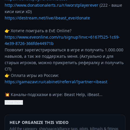
http://www.donationalerts.ru/r/iworstplayerever
 (222 - ваше 
https://destream.net/live/ibeast_eve/donate
👉 Хотите поиграть в EvE Online? 
https://www.eveonline.com/ru/signup?invc=6167f525-1c69-
4e39-8726-366fde44971b
Позволит зарегистрироваться в игре и получить 1.000.000 
навыков, а так же поддержать меня. (Актуально и для 
старых игроков, можно прикрепить рефералку и получить 
СП)

👉 Оплата игры из России: 
https://gamazavr.ru/cabinet/referral/?partner=ibeast
💥 Каналы-подсказки в игре: Beast Help, iBeast…
Show more
HELP ORGANIZE THIS VIDEO
Add the category, ship/space/alliance tags, pilots, killmails & fittings