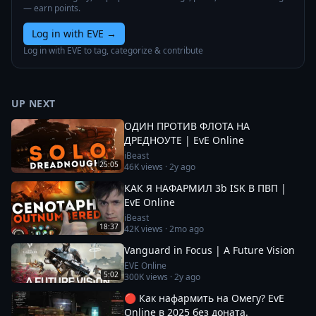
— earn points.
Log in with EVE
→
Log in with EVE to tag, categorize & contribute
UP NEXT
ОДИН ПРОТИВ ФЛОТА НА
ДРЕДНОУТЕ | EvE Online
iBeast
25:05
46K
views ·
2y ago
КАК Я НАФАРМИЛ 3b ISK В ПВП |
EvE Online
iBeast
18:37
42K
views ·
2mo ago
Vanguard in Focus | A Future Vision
EVE Online
5:02
300K
views ·
2y ago
🔴 Как нафармить на Омегу? EvE
Online в 2025 без доната.