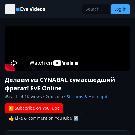
Skip to content
▣
Eve Videos
Log in
Делаем из CYNABAL сумасшедший
фрегат! EvE Online
iBeast
·
4.1K
views ·
2mo ago
·
Streams & Highlights
▶ Subscribe on YouTube
👍 Like & comment on YouTube ↗