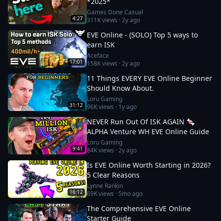
*2025*
Games Done Casual
4:27
311K
views ·
2y ago
EVE Online - (SOLO) Top 5 ways to
earn ISK
Aceface
17:01
158K
views ·
2y ago
11 Things EVERY EVE Online Beginner
Should Know About.
Loru Gaming
31:12
96K
views ·
1y ago
NEVER Run Out Of ISK AGAIN 🍬
ALPHA Venture WH EVE Online Guide
Loru Gaming
9:41
84K
views ·
2y ago
Is EVE Online Worth Starting in 2026?
5 Clear Reasons
Lynne Rankin
16:12
69K
views ·
5mo ago
The Comprehensive EVE Online
Starter Guide