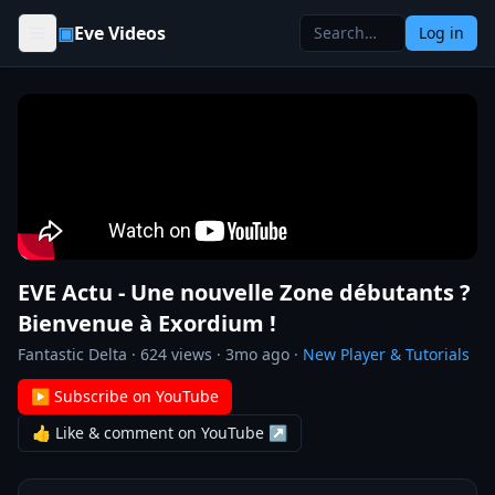
Skip to content
▣
Eve Videos
Log in
EVE Actu - Une nouvelle Zone débutants ?
Bienvenue à Exordium !
Fantastic Delta
·
624
views ·
3mo ago
·
New Player & Tutorials
▶ Subscribe on YouTube
👍 Like & comment on YouTube ↗