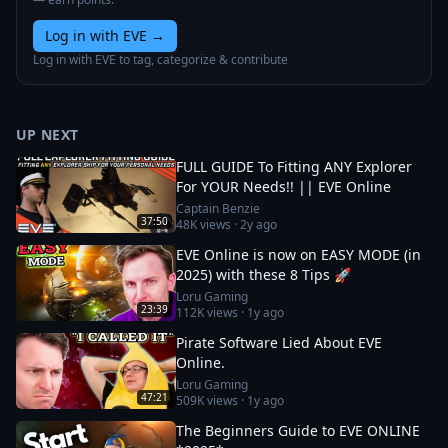
Log in with EVE
→
Log in with EVE to tag, categorize & contribute
UP NEXT
FULL GUIDE To Fitting ANY Explorer
For YOUR Needs!! || EVE Online
Captain Benzie
37:50
48K
views ·
2y ago
EVE Online is now on EASY MODE (in
2025) with these 8 Tips 🚀
Loru Gaming
23:39
112K
views ·
1y ago
Pirate Software Lied About EVE
Online.
Loru Gaming
47:21
509K
views ·
1y ago
The Beginners Guide to EVE ONLINE