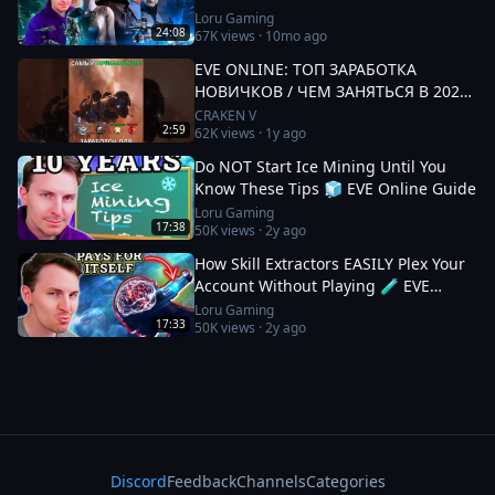
Loru Gaming
24:08
67K
views ·
10mo ago
EVE ONLINE: ТОП ЗАРАБОТКА
НОВИЧКОВ / ЧЕМ ЗАНЯТЬСЯ В 2025
#eveonline
CRAKEN V
2:59
62K
views ·
1y ago
Do NOT Start Ice Mining Until You
Know These Tips 🧊 EVE Online Guide
Loru Gaming
17:38
50K
views ·
2y ago
How Skill Extractors EASILY Plex Your
Account Without Playing 🧪 EVE
Online Guide
Loru Gaming
17:33
50K
views ·
2y ago
Discord
Feedback
Channels
Categories