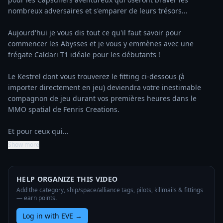
nombreux adversaires et s'emparer de leurs trésors...

Aujourd'hui je vous dis tout ce qu'il faut savoir pour 
commencer les Abysses et je vous y emmènes avec une 
frégate Caldari T1 idéale pour les débutants !

Le Kestrel dont vous trouverez le fitting ci-dessous (à 
importer directement en jeu) deviendra votre inestimable 
compagnon de jeu durant vos premières heures dans le 
MMO spatial de Fenris Creations. 

Et pour ceux qui…
Show more
HELP ORGANIZE THIS VIDEO
Add the category, ship/space/alliance tags, pilots, killmails & fittings
— earn points.
Log in with EVE
→