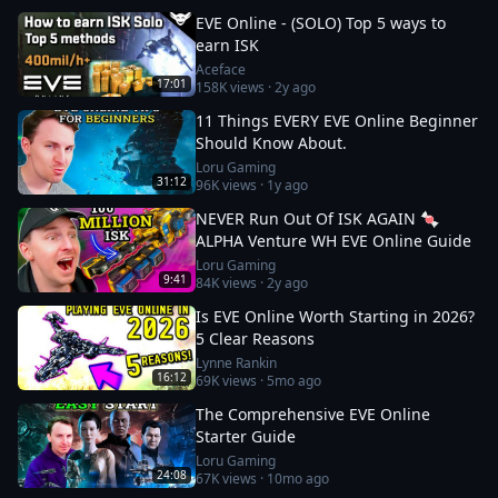
EVE Online - (SOLO) Top 5 ways to
earn ISK
Aceface
17:01
158K
views ·
2y ago
11 Things EVERY EVE Online Beginner
Should Know About.
Loru Gaming
31:12
96K
views ·
1y ago
NEVER Run Out Of ISK AGAIN 🍬
ALPHA Venture WH EVE Online Guide
Loru Gaming
9:41
84K
views ·
2y ago
Is EVE Online Worth Starting in 2026?
5 Clear Reasons
Lynne Rankin
16:12
69K
views ·
5mo ago
The Comprehensive EVE Online
Starter Guide
Loru Gaming
24:08
67K
views ·
10mo ago