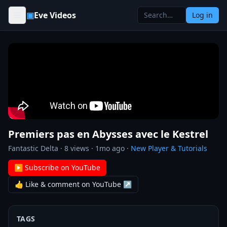
Skip to content
▣
Eve Videos
Log in
Premiers pas en Abysses avec le Kestrel
Fantastic Delta
·
8
views ·
1mo ago
·
New Player & Tutorials
▶ Subscribe on YouTube
👍 Like & comment on YouTube ↗
TAGS