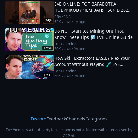
EVE ONLINE: ТОП ЗАРАБОТКА
НОВИЧКОВ / ЧЕМ ЗАНЯТЬСЯ В 2025
#eveonline
CRAKEN V
2:59
62K
views ·
1y ago
Do NOT Start Ice Mining Until You
Know These Tips 🧊 EVE Online Guide
Loru Gaming
17:38
50K
views ·
2y ago
How Skill Extractors EASILY Plex Your
Account Without Playing 🧪 EVE
Online Guide
Loru Gaming
17:33
50K
views ·
2y ago
Discord
Feedback
Channels
Categories
Eve Videos is a third-party fan site and is not affiliated with or endorsed by
CCP hf.