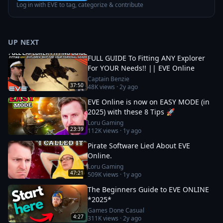
Log in with EVE to tag, categorize & contribute
UP NEXT
FULL GUIDE To Fitting ANY Explorer
For YOUR Needs!! || EVE Online
Captain Benzie
37:50
48K
views ·
2y ago
EVE Online is now on EASY MODE (in
2025) with these 8 Tips 🚀
Loru Gaming
23:39
112K
views ·
1y ago
Pirate Software Lied About EVE
Online.
Loru Gaming
47:21
509K
views ·
1y ago
The Beginners Guide to EVE ONLINE
*2025*
Games Done Casual
4:27
311K
views ·
2y ago